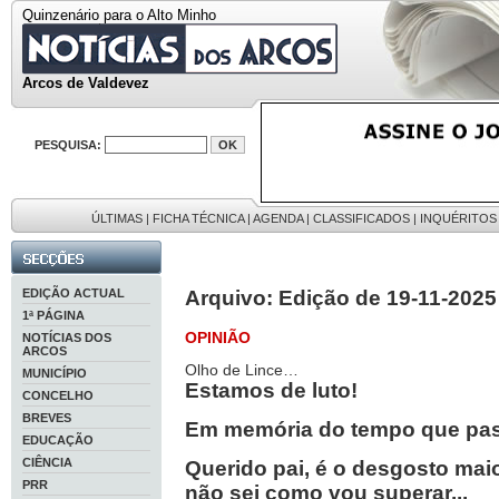
Quinzenário para o Alto Minho
Arcos de Valdevez
PESQUISA:
ÚLTIMAS
|
FICHA TÉCNICA
|
AGENDA
|
CLASSIFICADOS
|
INQUÉRITOS
EDIÇÃO ACTUAL
Arquivo: Edição de 19-11-2025
1ª PÁGINA
OPINIÃO
NOTÍCIAS DOS
ARCOS
Olho de Lince…
MUNICÍPIO
Estamos de luto!
CONCELHO
BREVES
Em memória do tempo que pa
EDUCAÇÃO
CIÊNCIA
Querido pai, é o desgosto mai
PRR
não sei como vou superar...