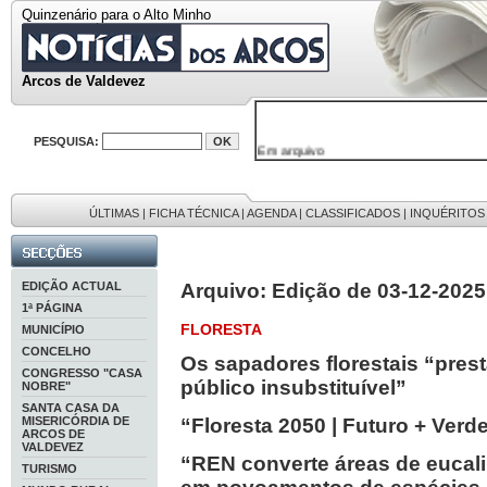
Quinzenário para o Alto Minho
Arcos de Valdevez
PESQUISA:
Em arquivo
32646 notícias
38119 fotos
595 edições
9886 mensagens
ÚLTIMAS
|
FICHA TÉCNICA
|
AGENDA
|
CLASSIFICADOS
|
INQUÉRITOS
201 registos
EDIÇÃO ACTUAL
Arquivo: Edição de 03-12-2025
1ª PÁGINA
FLORESTA
MUNICÍPIO
CONCELHO
Os sapadores florestais “pres
CONGRESSO "CASA
público insubstituível”
NOBRE"
SANTA CASA DA
MISERICÓRDIA DE
“Floresta 2050 | Futuro + Verd
ARCOS DE
VALDEVEZ
“REN converte áreas de eucali
TURISMO