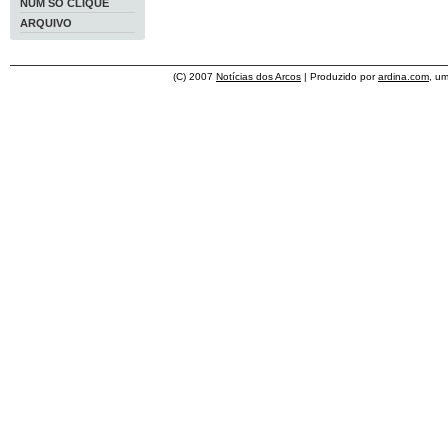
NUM SÓ CLIQUE
ARQUIVO
(C) 2007
Notícias dos Arcos
| Produzido por
ardina.com
, u