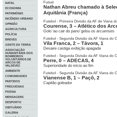
Futsal
NATAL
Nathan Abreu chamado à Sele
ECONOMIA
Aquitânia (França)
PATRIMÓNIO
INCÊNDIO URBANO
Futebol - Primeira Divisão da AF de Viana d
OPINIÃO
Courense, 3 – Atlético dos Arc
AGRICULTURA
Golo ‘ao cair do pano’ gelou os arcuenses
POLÍCIA
Futebol - Segunda Divisão da AF Viana do C
BREVES
Vila Franca, 2 – Távora, 1
GENTE DA TERRA
Desaire castiga exibição apagada
ASSOCIAÇÃO
HUMANITÁRIA DOS
Futebol - Segunda Divisão da AF Viana do C
BOMBEIROS
VOLUNTÁRIOS DE
Perre, 0 – ADECAS, 4
ARCOS DE
Superioridade do início ao fim
VALDEVEZ
AMBIENTE
Futebol - Segunda Divisão da AF Viana do C
COMUNIDADES
Vianense B, 1 – Paçô, 2
PARTIDOS
Capitão goleador
FREGUESIAS
POESIA
MENSAGENS
DESPORTO
OBITUÁRIO
GALERIA