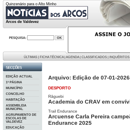
Quinzenário para o Alto Minho
Arcos de Valdevez
PESQUISA:
ÚLTIMAS
|
FICHA TÉCNICA
|
AGENDA
|
CLASSIFICADOS
|
INQUÉRITOS
EDIÇÃO ACTUAL
Arquivo: Edição de 07-01-2026
1ª PÁGINA
DESPORTO
MUNICÍPIO
CONCELHO
Râguebi
HABITAÇÃO
Academia do CRAV em convívi
ASSEMBLEIA
MUNICIPAL
Trail Endurance
AGRUPAMENTO DE
Arcuense Carla Pereira campeã
ESCOLAS DE
VALDEVEZ
Endurance 2025
EDUCAÇÃO