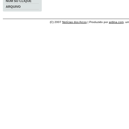
NUM SÓ CLIQUE
ARQUIVO
(C) 2007
Notícias dos Arcos
| Produzido por
ardina.com
, u