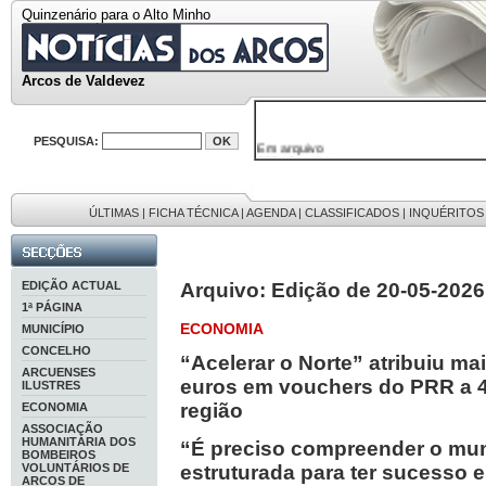
Quinzenário para o Alto Minho
Arcos de Valdevez
PESQUISA:
Em arquivo
32646 notícias
38119 fotos
595 edições
9886 mensagens
ÚLTIMAS
|
FICHA TÉCNICA
|
AGENDA
|
CLASSIFICADOS
|
INQUÉRITOS
201 registos
EDIÇÃO ACTUAL
Arquivo: Edição de 20-05-2026
1ª PÁGINA
ECONOMIA
MUNICÍPIO
CONCELHO
“Acelerar o Norte” atribuiu ma
ARCUENSES
euros em vouchers do PRR a 
ILUSTRES
região
ECONOMIA
ASSOCIAÇÃO
HUMANITÁRIA DOS
“É preciso compreender o mun
BOMBEIROS
VOLUNTÁRIOS DE
estruturada para ter sucesso 
ARCOS DE