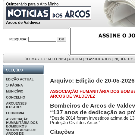
Quinzenário para o Alto Minho
Arcos de Valdevez
PESQUISA:
ÚLTIMAS
|
FICHA TÉCNICA
|
AGENDA
|
CLASSIFICADOS
|
INQUÉRITOS
EDIÇÃO ACTUAL
Arquivo: Edição de 20-05-2026
1ª PÁGINA
ASSOCIAÇÃO HUMANITÁRIA DOS BOMBE
MUNICÍPIO
ARCOS DE VALDEVEZ
CONCELHO
ARCUENSES
Bombeiros de Arcos de Vald
ILUSTRES
“137 anos de dedicação ao pr
ECONOMIA
“Desde 2014 foram investidos acima de 13
ASSOCIAÇÃO
Proteção Civil dos Arcos”
HUMANITÁRIA DOS
BOMBEIROS
VOLUNTÁRIOS DE
Citações
ARCOS DE