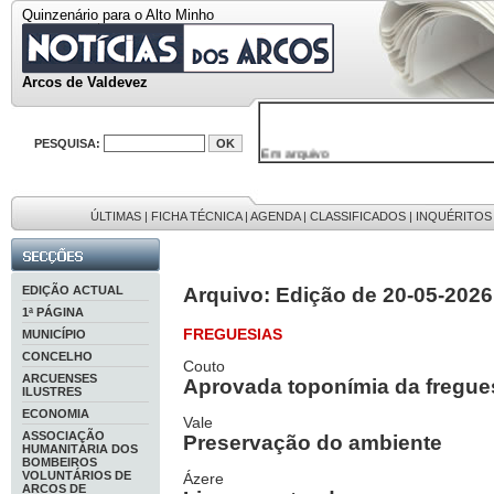
Quinzenário para o Alto Minho
Arcos de Valdevez
PESQUISA:
Em arquivo
32646 notícias
38119 fotos
595 edições
9886 mensagens
ÚLTIMAS
|
FICHA TÉCNICA
|
AGENDA
|
CLASSIFICADOS
|
INQUÉRITOS
201 registos
EDIÇÃO ACTUAL
Arquivo: Edição de 20-05-2026
1ª PÁGINA
FREGUESIAS
MUNICÍPIO
CONCELHO
Couto
ARCUENSES
Aprovada toponímia da fregue
ILUSTRES
ECONOMIA
Vale
ASSOCIAÇÃO
Preservação do ambiente
HUMANITÁRIA DOS
BOMBEIROS
VOLUNTÁRIOS DE
Ázere
ARCOS DE