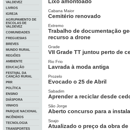
Lixo amontoado
VALDEVEZ
LIVROS
Cabana Maior
IGREJA
Cemitério renovado
AGRUPAMENTO DE
ESCOLAS DE
Extremo
VALDEVEZ
Trabalho de documentação ge
COMUNIDADES
recurso a drone
FREGUESIAS
BREVES
Grade
MUNDO RURAL
VII Grade TT juntou perto de c
REGIÕES
Rio Frio
AMBIENTE
Lavrada à moda antiga
EDUCAÇÃO
FESTIVAL DA
Prozelo
CANÇÃO RURAL
Evocado o 25 de Abril
PRR
POLÍTICA
Sabadim
ENSINO
Aprender a reciclar desde ced
DIÁSPORA
VINHOS
São Jorge
Aberto concurso para a instala
PARQUE NACIONAL
INCÊNDIOS
Soajo
TECNOLOGIA
Atualizado o preço da obra de 
TRANSPORTES