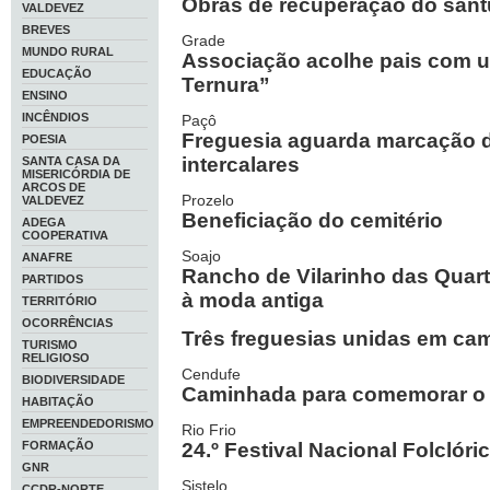
Obras de recuperação do sant
VALDEVEZ
BREVES
Grade
MUNDO RURAL
Associação acolhe pais com 
EDUCAÇÃO
Ternura”
ENSINO
INCÊNDIOS
Paçô
Freguesia aguarda marcação d
POESIA
intercalares
SANTA CASA DA
MISERICÓRDIA DE
ARCOS DE
Prozelo
VALDEVEZ
Beneficiação do cemitério
ADEGA
COOPERATIVA
Soajo
ANAFRE
Rancho de Vilarinho das Quar
PARTIDOS
à moda antiga
TERRITÓRIO
OCORRÊNCIAS
Três freguesias unidas em cam
TURISMO
RELIGIOSO
Cendufe
BIODIVERSIDADE
Caminhada para comemorar o 
HABITAÇÃO
EMPREENDEDORISMO
Rio Frio
FORMAÇÃO
24.º Festival Nacional Folclóri
GNR
Sistelo
CCDR-NORTE