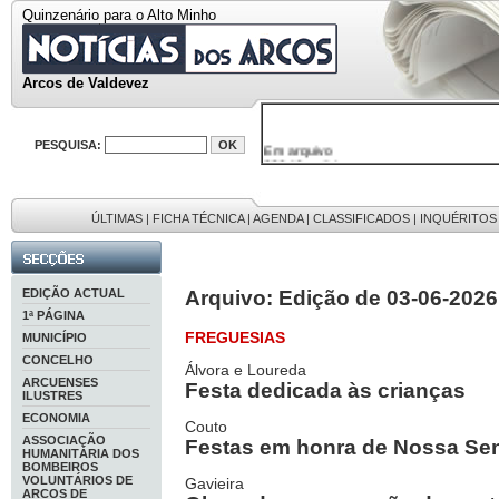
Quinzenário para o Alto Minho
Arcos de Valdevez
Em arquivo
PESQUISA:
32646 notícias
38119 fotos
595 edições
9886 mensagens
ÚLTIMAS
|
FICHA TÉCNICA
|
AGENDA
|
CLASSIFICADOS
|
INQUÉRITOS
201 registos
EDIÇÃO ACTUAL
Arquivo: Edição de 03-06-2026
1ª PÁGINA
FREGUESIAS
MUNICÍPIO
CONCELHO
Álvora e Loureda
ARCUENSES
Festa dedicada às crianças
ILUSTRES
ECONOMIA
Couto
ASSOCIAÇÃO
Festas em honra de Nossa Se
HUMANITÁRIA DOS
BOMBEIROS
VOLUNTÁRIOS DE
Gavieira
ARCOS DE