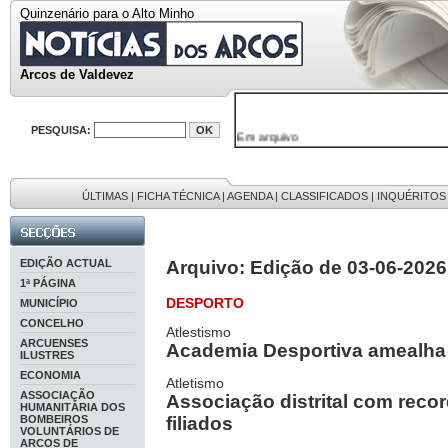
Quinzenário para o Alto Minho
Arcos de Valdevez
PESQUISA:
Em arquivo
32646 notícias
38119 fotos
595 edições
9886 mensagens
ÚLTIMAS
|
FICHA TÉCNICA
|
AGENDA
|
CLASSIFICADOS
|
INQUÉRITOS
201 registos
EDIÇÃO ACTUAL
Arquivo: Edição de 03-06-2026
1ª PÁGINA
DESPORTO
MUNICÍPIO
CONCELHO
Atlestismo
ARCUENSES
Academia Desportiva amealha t
ILUSTRES
ECONOMIA
Atletismo
ASSOCIAÇÃO
Associação distrital com recor
HUMANITÁRIA DOS
BOMBEIROS
filiados
VOLUNTÁRIOS DE
ARCOS DE