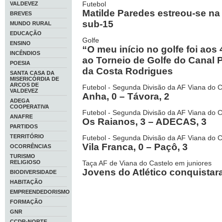
Futebol
VALDEVEZ
Matilde Paredes estreou-se na
BREVES
sub-15
MUNDO RURAL
EDUCAÇÃO
Golfe
ENSINO
“O meu início no golfe foi aos
INCÊNDIOS
ao Torneio de Golfe do Canal 
POESIA
da Costa Rodrigues
SANTA CASA DA
MISERICÓRDIA DE
ARCOS DE
Futebol - Segunda Divisão da AF Viana do C
VALDEVEZ
Anha, 0 – Távora, 2
ADEGA
COOPERATIVA
Futebol - Segunda Divisão da AF Viana do C
ANAFRE
Os Raianos, 3 – ADECAS, 3
PARTIDOS
TERRITÓRIO
Futebol - Segunda Divisão da AF Viana do C
Vila Franca, 0 – Paçô, 3
OCORRÊNCIAS
TURISMO
RELIGIOSO
Taça AF de Viana do Castelo em juniores
Jovens do Atlético conquistar
BIODIVERSIDADE
HABITAÇÃO
EMPREENDEDORISMO
FORMAÇÃO
GNR
CCDR-NORTE