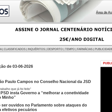
Área de As
A
|
CLASSIFICADOS
|
INQUÉRITOS
|
DESPORTO
|
TEMPO
|
FARMÁCIAS
|
PUBLICIDAD
PUBL
ção de 03-06-2026
ão Paulo Campos no Conselho Nacional da JSD
abalho que já foi feito”
PSD insta Governo a “melhorar a conetividade
o Minho”
o ser ouvidos no Parlamento sobre ataques do
a efetivos pecuários