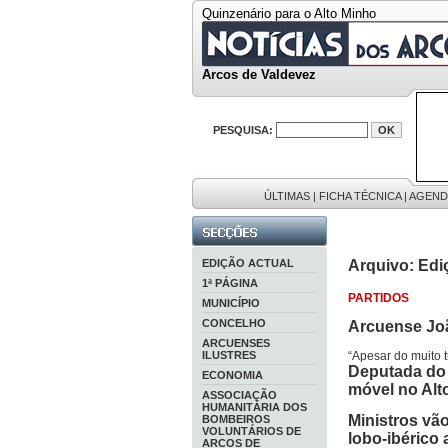
Quinzenário para o Alto Minho
Arcos de Valdevez
PESQUISA:
ÚLTIMAS
|
FICHA TÉCNICA
|
AGEND
EDIÇÃO ACTUAL
Arquivo: Edi
1ª PÁGINA
PARTIDOS
MUNICÍPIO
CONCELHO
Arcuense Jo
ARCUENSES
ILUSTRES
“Apesar do muito tr
Deputada do 
ECONOMIA
móvel no Alt
ASSOCIAÇÃO
HUMANITÁRIA DOS
Ministros vã
BOMBEIROS
VOLUNTÁRIOS DE
lobo-ibérico 
ARCOS DE