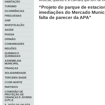
HABITAÇÃO
“Projeto do parque de estaci
TURISMO
OCORRÊNCIAS
imediações do Mercado Munici
FREGUESIAS
falta de parecer da APA”
GNR
INVESTIGAÇÃO
SAÚDE
POESIA
OPINIÃO
COMUNIDADES
REGIÕES
QUEIMAS E
QUEIMADAS
ASSEMBLEIA
MUNICIPAL
FINANÇAS
SOLIDARIEDADE
TERCEIRA IDADE
CCDR-NORTE
PARTIDOS
COMISSÃO DE
PROTEÇÃO DE
CRIANÇAS E JOVENS
(CPCJ)
S. JOÃO DA VALETA