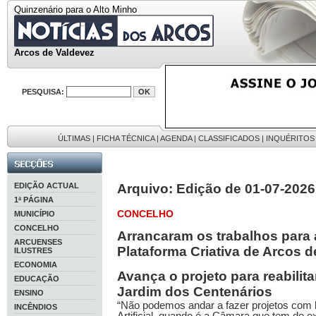
Quinzenário para o Alto Minho
Arcos de Valdevez
PESQUISA:
ÚLTIMAS
|
FICHA TÉCNICA
|
AGENDA
|
CLASSIFICADOS
|
INQUÉRITOS
EDIÇÃO ACTUAL
Arquivo: Edição de 01-07-2026
1ª PÁGINA
CONCELHO
MUNICÍPIO
CONCELHO
Arrancaram os trabalhos para
ARCUENSES
Plataforma Criativa de Arcos 
ILUSTRES
ECONOMIA
Avança o projeto para reabilitar
EDUCAÇÃO
Jardim dos Centenários
ENSINO
“Não podemos andar a fazer projetos com 
INCÊNDIOS
Artificial, quando é a Câmara que tem de e