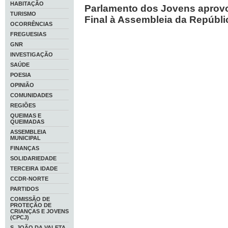
HABITAÇÃO
Parlamento dos Jovens apro
TURISMO
Final à Assembleia da Repúbli
OCORRÊNCIAS
FREGUESIAS
GNR
INVESTIGAÇÃO
SAÚDE
POESIA
OPINIÃO
COMUNIDADES
REGIÕES
QUEIMAS E
QUEIMADAS
ASSEMBLEIA
MUNICIPAL
FINANÇAS
SOLIDARIEDADE
TERCEIRA IDADE
CCDR-NORTE
PARTIDOS
COMISSÃO DE
PROTEÇÃO DE
CRIANÇAS E JOVENS
(CPCJ)
S. JOÃO DA VALETA