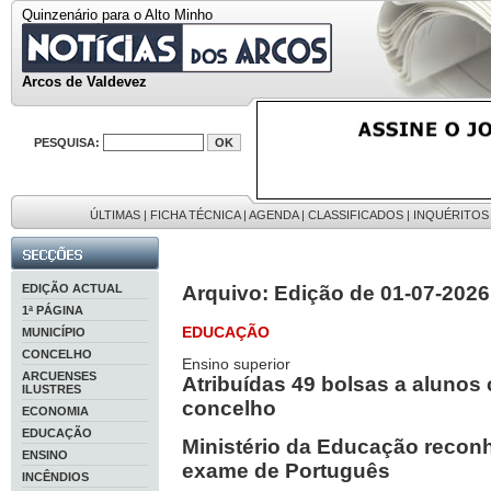
Quinzenário para o Alto Minho
Arcos de Valdevez
PESQUISA:
ÚLTIMAS
|
FICHA TÉCNICA
|
AGENDA
|
CLASSIFICADOS
|
INQUÉRITOS
EDIÇÃO ACTUAL
Arquivo: Edição de 01-07-2026
1ª PÁGINA
EDUCAÇÃO
MUNICÍPIO
CONCELHO
Ensino superior
ARCUENSES
Atribuídas 49 bolsas a alunos
ILUSTRES
concelho
ECONOMIA
EDUCAÇÃO
Ministério da Educação reconh
ENSINO
exame de Português
INCÊNDIOS