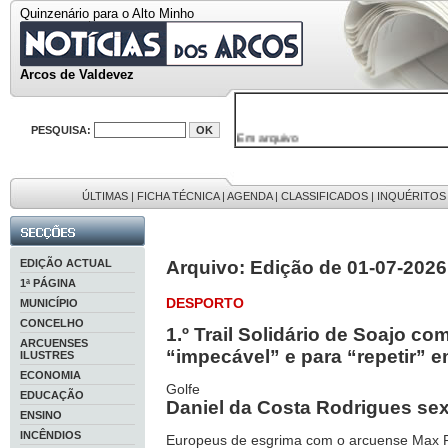
Quinzenário para o Alto Minho
Arcos de Valdevez
PESQUISA:
Em arquivo
32646 notícias
38119 fotos
595 edições
9886 mensagens
ÚLTIMAS
|
FICHA TÉCNICA
|
AGENDA
|
CLASSIFICADOS
|
INQUÉRITOS
201 registos
EDIÇÃO ACTUAL
Arquivo: Edição de 01-07-2026
1ª PÁGINA
DESPORTO
MUNICÍPIO
CONCELHO
1.º Trail Solidário de Soajo c
ARCUENSES
“impecável” e para “repetir” 
ILUSTRES
ECONOMIA
Golfe
EDUCAÇÃO
Daniel da Costa Rodrigues sex
ENSINO
INCÊNDIOS
Europeus de esgrima com o arcuense Max