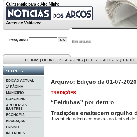
Quinzenário para o Alto Minho
Arcos de Valdevez
Em arquivo
PESQUISA:
32646 notícias
38119 fotos
595 edições
9886 mensagens
ÚLTIMAS
|
FICHA TÉCNICA
|
AGENDA
|
CLASSIFICADOS
|
INQUÉRITOS
201 registos
EDIÇÃO ACTUAL
Arquivo: Edição de 01-07-2026
1ª PÁGINA
TRADIÇÕES
MUNICÍPIO
CONCELHO
“Feirinhas” por dentro
ARCUENSES
ILUSTRES
Tradições enaltecem orgulho 
ECONOMIA
Juventude aderiu em massa ao festival de 
EDUCAÇÃO
ENSINO
INCÊNDIOS