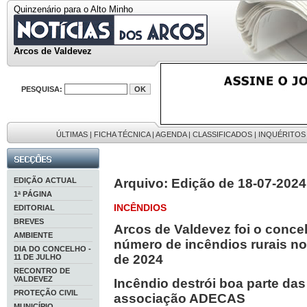
Quinzenário para o Alto Minho
Arcos de Valdevez
PESQUISA:
ÚLTIMAS
|
FICHA TÉCNICA
|
AGENDA
|
CLASSIFICADOS
|
INQUÉRITOS
EDIÇÃO ACTUAL
Arquivo: Edição de 18-07-2024
1ª PÁGINA
INCÊNDIOS
EDITORIAL
BREVES
Arcos de Valdevez foi o conce
AMBIENTE
número de incêndios rurais no
DIA DO CONCELHO -
de 2024
11 DE JULHO
RECONTRO DE
VALDEVEZ
Incêndio destrói boa parte das
PROTEÇÃO CIVIL
associação ADECAS
MUNICÍPIO