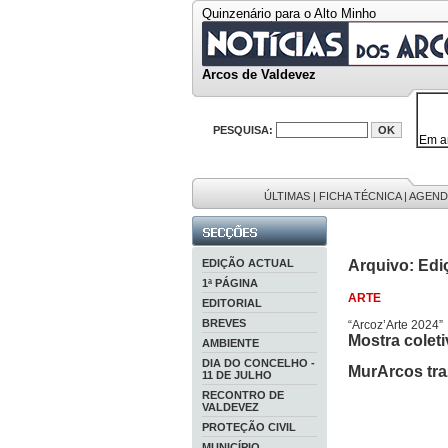
Quinzenário para o Alto Minho
Arcos de Valdevez
PESQUISA:
Em a
32646
38119
595 
9886
ÚLTIMAS
|
FICHA TÉCNICA
|
AGEND
201 r
EDIÇÃO ACTUAL
Arquivo: Edi
1ª PÁGINA
ARTE
EDITORIAL
BREVES
“Arcoz’Arte 2024”
Mostra coleti
AMBIENTE
DIA DO CONCELHO -
MurArcos tra
11 DE JULHO
RECONTRO DE
VALDEVEZ
PROTEÇÃO CIVIL
MUNICÍPIO