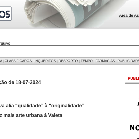
Área de As
rquivo
 notícias
 fotos
edições
 mensagens
A
|
CLASSIFICADOS
|
INQUÉRITOS
|
DESPORTO
|
TEMPO
|
FARMÁCIAS
|
PUBLICIDAD
egistos
PUBL
ção de 18-07-2024
va alia “qualidade” à “originalidade”
z mais arte urbana à Valeta