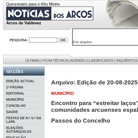
Quinzenário para o Alto Minho
Arcos de Valdevez
Em arquivo
PESQUISA:
32646 notícias
38119 fotos
595 edições
9886 mensagens
ÚLTIMAS
|
FICHA TÉCNICA
|
AGENDA
|
CLASSIFICADOS
|
INQUÉRITOS
201 registos
EDIÇÃO ACTUAL
Arquivo: Edição de 20-08-2025
1ª PÁGINA
MUNICÍPIO
EDITORIAL
MUNICÍPIO
Encontro para “estreitar laço
CONCELHO
comunidades arcuenses espa
SAÚDE
FESTAS DE N.ª S.ª DA
Passos do Concelho
LAPA
ELEIÇÕES
AUTÁRQUICAS
EDUCAÇÃO