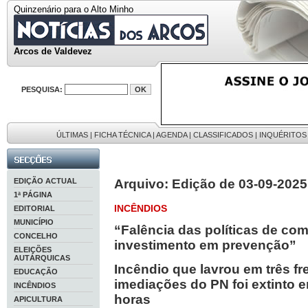
Quinzenário para o Alto Minho
Arcos de Valdevez
PESQUISA:
ÚLTIMAS
|
FICHA TÉCNICA
|
AGENDA
|
CLASSIFICADOS
|
INQUÉRITOS
EDIÇÃO ACTUAL
Arquivo: Edição de 03-09-2025
1ª PÁGINA
INCÊNDIOS
EDITORIAL
MUNICÍPIO
“Falência das políticas de co
CONCELHO
investimento em prevenção”
ELEIÇÕES
AUTÁRQUICAS
Incêndio que lavrou em três f
EDUCAÇÃO
imediações do PN foi extinto
INCÊNDIOS
horas
APICULTURA