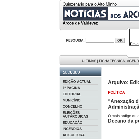
Quinzenário para o Alto Minho
Arcos de Valdevez
PESQUISA:
Em a
32646
38119
595 
9886
ÚLTIMAS
|
FICHA TÉCNICA
|
AGEND
201 r
EDIÇÃO ACTUAL
Arquivo: Edi
1ª PÁGINA
POLÍTICA
EDITORIAL
MUNICÍPIO
“Anexação da
Administraçã
CONCELHO
ELEIÇÕES
O mais antigo aut
AUTÁRQUICAS
Decano da po
EDUCAÇÃO
INCÊNDIOS
APICULTURA