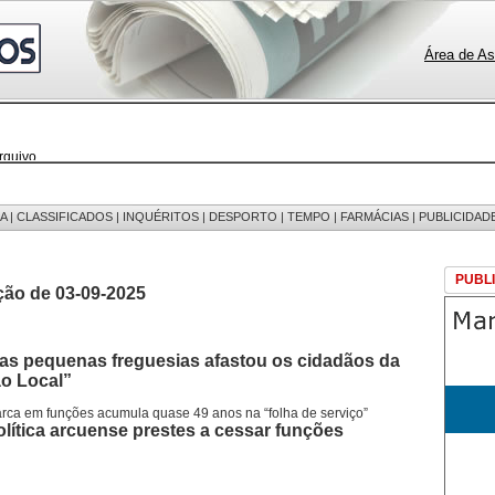
Área de As
rquivo
 notícias
 fotos
edições
 mensagens
A
|
CLASSIFICADOS
|
INQUÉRITOS
|
DESPORTO
|
TEMPO
|
FARMÁCIAS
|
PUBLICIDAD
egistos
PUBL
ção de 03-09-2025
s pequenas freguesias afastou os cidadãos da
o Local”
arca em funções acumula quase 49 anos na “folha de serviço”
lítica arcuense prestes a cessar funções