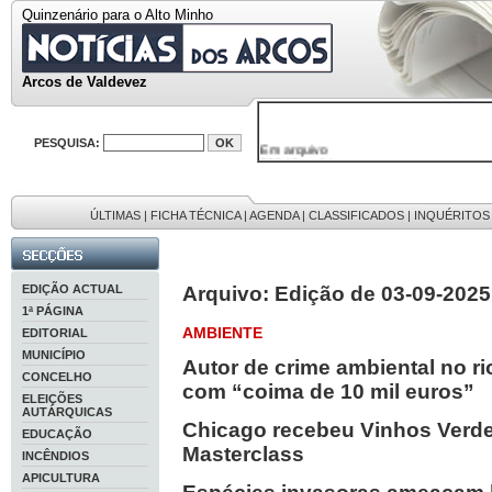
Quinzenário para o Alto Minho
Arcos de Valdevez
PESQUISA:
Em arquivo
32646 notícias
38119 fotos
595 edições
9886 mensagens
ÚLTIMAS
|
FICHA TÉCNICA
|
AGENDA
|
CLASSIFICADOS
|
INQUÉRITOS
201 registos
EDIÇÃO ACTUAL
Arquivo: Edição de 03-09-2025
1ª PÁGINA
AMBIENTE
EDITORIAL
MUNICÍPIO
Autor de crime ambiental no r
CONCELHO
com “coima de 10 mil euros”
ELEIÇÕES
AUTÁRQUICAS
Chicago recebeu Vinhos Verde
EDUCAÇÃO
Masterclass
INCÊNDIOS
APICULTURA