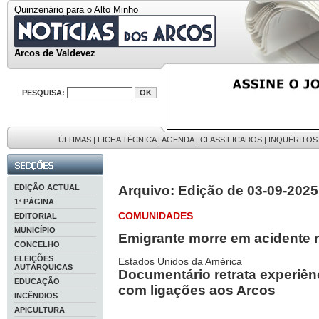
Quinzenário para o Alto Minho
Arcos de Valdevez
PESQUISA:
ÚLTIMAS
|
FICHA TÉCNICA
|
AGENDA
|
CLASSIFICADOS
|
INQUÉRITOS
EDIÇÃO ACTUAL
Arquivo: Edição de 03-09-2025
1ª PÁGINA
COMUNIDADES
EDITORIAL
MUNICÍPIO
Emigrante morre em acidente 
CONCELHO
ELEIÇÕES
Estados Unidos da América
AUTÁRQUICAS
Documentário retrata experiên
EDUCAÇÃO
com ligações aos Arcos
INCÊNDIOS
APICULTURA