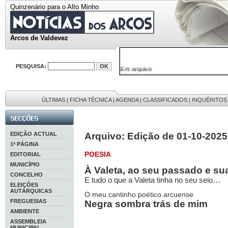
Quinzenário para o Alto Minho
Arcos de Valdevez
Em arquivo
PESQUISA:
32646 notícias
38119 fotos
595 edições
9886 mensagens
ÚLTIMAS
|
FICHA TÉCNICA
|
AGENDA
|
CLASSIFICADOS
|
INQUÉRITOS
201 registos
EDIÇÃO ACTUAL
Arquivo: Edição de 01-10-2025
1ª PÁGINA
POESIA
EDITORIAL
MUNICÍPIO
À Valeta, ao seu passado e su
CONCELHO
E tudo o que a Valeta tinha no seu seio…
ELEIÇÕES
AUTÁRQUICAS
O meu cantinho poético arcuense
FREGUESIAS
Negra sombra trás de mim
AMBIENTE
ASSEMBLEIA
MUNICIPAL