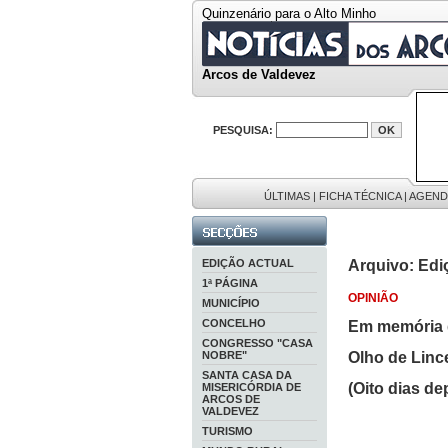
Quinzenário para o Alto Minho
Arcos de Valdevez
PESQUISA:
ÚLTIMAS
|
FICHA TÉCNICA
|
AGEND
EDIÇÃO ACTUAL
Arquivo: Edi
1ª PÁGINA
OPINIÃO
MUNICÍPIO
CONCELHO
Em memória 
CONGRESSO "CASA
NOBRE"
Olho de Lin
SANTA CASA DA
(Oito dias de
MISERICÓRDIA DE
ARCOS DE
VALDEVEZ
TURISMO