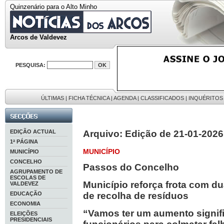
Quinzenário para o Alto Minho
Arcos de Valdevez
PESQUISA:
ÚLTIMAS
|
FICHA TÉCNICA
|
AGENDA
|
CLASSIFICADOS
|
INQUÉRITOS
EDIÇÃO ACTUAL
Arquivo: Edição de 21-01-2026
1ª PÁGINA
MUNICÍPIO
MUNICÍPIO
CONCELHO
Passos do Concelho
AGRUPAMENTO DE
ESCOLAS DE
Município reforça frota com d
VALDEVEZ
EDUCAÇÃO
de recolha de resíduos
ECONOMIA
“Vamos ter um aumento signifi
ELEIÇÕES
PRESIDENCIAIS