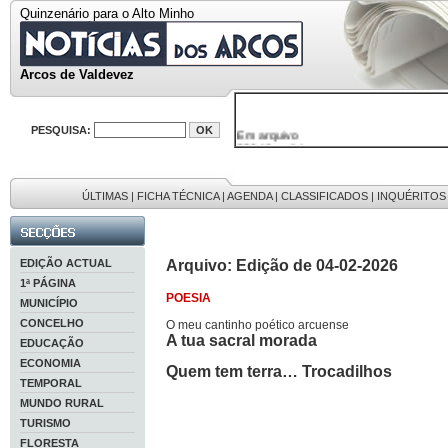
Quinzenário para o Alto Minho
Arcos de Valdevez
Em arquivo
PESQUISA:
32646 notícias
38119 fotos
595 edições
9886 mensagens
ÚLTIMAS
|
FICHA TÉCNICA
|
AGENDA
|
CLASSIFICADOS
|
INQUÉRITOS
201 registos
EDIÇÃO ACTUAL
Arquivo: Edição de 04-02-2026
1ª PÁGINA
POESIA
MUNICÍPIO
CONCELHO
O meu cantinho poético arcuense
A tua sacral morada
EDUCAÇÃO
ECONOMIA
Quem tem terra… Trocadilhos
TEMPORAL
MUNDO RURAL
TURISMO
FLORESTA