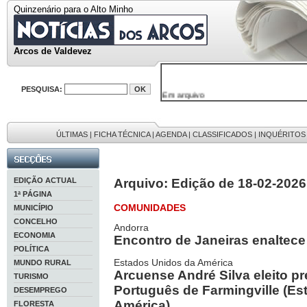
Quinzenário para o Alto Minho
Arcos de Valdevez
PESQUISA:
Em arquivo
32646 notícias
38119 fotos
595 edições
9886 mensagens
ÚLTIMAS
|
FICHA TÉCNICA
|
AGENDA
|
CLASSIFICADOS
|
INQUÉRITOS
201 registos
EDIÇÃO ACTUAL
Arquivo: Edição de 18-02-2026
1ª PÁGINA
COMUNIDADES
MUNICÍPIO
CONCELHO
Andorra
ECONOMIA
Encontro de Janeiras enaltece
POLÍTICA
Estados Unidos da América
MUNDO RURAL
Arcuense André Silva eleito p
TURISMO
Português de Farmingville (E
DESEMPREGO
América)
FLORESTA