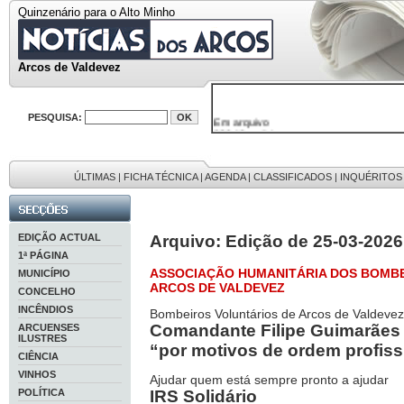
Quinzenário para o Alto Minho
Arcos de Valdevez
Em arquivo
PESQUISA:
32646 notícias
38119 fotos
595 edições
9886 mensagens
ÚLTIMAS
|
FICHA TÉCNICA
|
AGENDA
|
CLASSIFICADOS
|
INQUÉRITOS
201 registos
EDIÇÃO ACTUAL
Arquivo: Edição de 25-03-2026
1ª PÁGINA
ASSOCIAÇÃO HUMANITÁRIA DOS BOMBE
MUNICÍPIO
ARCOS DE VALDEVEZ
CONCELHO
INCÊNDIOS
Bombeiros Voluntários de Arcos de Valdevez
Comandante Filipe Guimarães
ARCUENSES
ILUSTRES
“por motivos de ordem profiss
CIÊNCIA
VINHOS
Ajudar quem está sempre pronto a ajudar
POLÍTICA
IRS Solidário