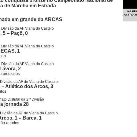
ão conquista bronze no Campeonato Nacional de
a de Marcha em Estrada
rnada em grande da ARCAS
 Divisão da AF Viana do Castelo
, 5 – Paçô, 0
 Divisão da AF Viana do Castelo
DECAS, 1
roso
 Divisão da AF Viana do Castelo
Távora, 2
o preciosos
a Divisão da AF de Viana do Castelo
 – Atlético dos Arcos, 3
utos
to Distrital da 2.ª Divisão
a jornada 28
a Divisão da AF de Viana do Castelo
Arcos, 1 – Barca, 1
ão a rodos