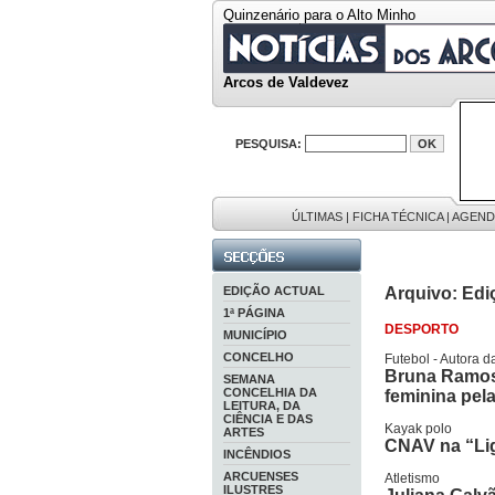
Quinzenário para o Alto Minho
Arcos de Valdevez
PESQUISA:
ÚLTIMAS
|
FICHA TÉCNICA
|
AGEND
EDIÇÃO ACTUAL
Arquivo: Edi
1ª PÁGINA
DESPORTO
MUNICÍPIO
CONCELHO
Futebol - Autora d
Bruna Ramos 
SEMANA
CONCELHIA DA
feminina pela
LEITURA, DA
CIÊNCIA E DAS
Kayak polo
ARTES
CNAV na “Lig
INCÊNDIOS
ARCUENSES
Atletismo
ILUSTRES