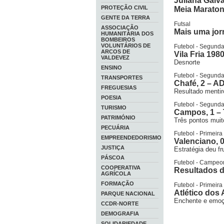
Juliana Galv
PROTEÇÃO CIVIL
Meia Maraton
GENTE DA TERRA
Futsal
ASSOCIAÇÃO
Mais uma jo
HUMANITÁRIA DOS
BOMBEIROS
VOLUNTÁRIOS DE
Futebol - Segunda
ARCOS DE
Vila Fria 1980
VALDEVEZ
Desnorte
ENSINO
Futebol - Segunda
TRANSPORTES
Chafé, 2 – A
FREGUESIAS
Resultado menti
POESIA
Futebol - Segunda
TURISMO
Campos, 1 – 
PATRIMÓNIO
Três pontos muit
PECUÁRIA
Futebol - Primeir
EMPREENDEDORISMO
Valenciano, 0
JUSTIÇA
Estratégia deu fr
PÁSCOA
Futebol - Campeona
COOPERATIVA
Resultados d
AGRÍCOLA
FORMAÇÃO
Futebol - Primeir
Atlético dos 
PARQUE NACIONAL
Enchente e emoç
CCDR-NORTE
DEMOGRAFIA
SOLIDARIEDADE