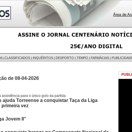
Área de As
A
|
CLASSIFICADOS
|
INQUÉRITOS
|
DESPORTO
|
TEMPO
|
FARMÁCIAS
|
PUBLICIDAD
PUBL
ção de 08-04-2026
a assistência para o único golo da partida
ajuda Torreense a conquistar Taça da Liga
 primeira vez
a Jovem II”