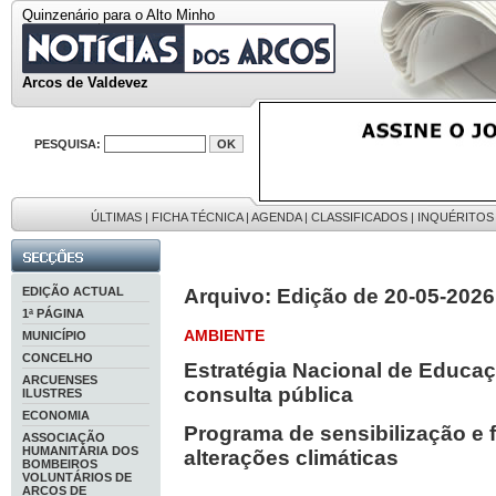
Quinzenário para o Alto Minho
Arcos de Valdevez
PESQUISA:
ÚLTIMAS
|
FICHA TÉCNICA
|
AGENDA
|
CLASSIFICADOS
|
INQUÉRITOS
EDIÇÃO ACTUAL
Arquivo: Edição de 20-05-2026
1ª PÁGINA
AMBIENTE
MUNICÍPIO
CONCELHO
Estratégia Nacional de Educa
ARCUENSES
consulta pública
ILUSTRES
ECONOMIA
Programa de sensibilização e 
ASSOCIAÇÃO
HUMANITÁRIA DOS
alterações climáticas
BOMBEIROS
VOLUNTÁRIOS DE
ARCOS DE