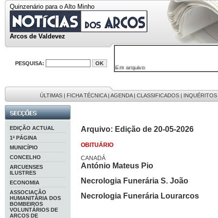
Quinzenário para o Alto Minho
Arcos de Valdevez
PESQUISA:
Em arquivo
32646 notícias
38119 fotos
595 edições
9886 mensagens
ÚLTIMAS
|
FICHA TÉCNICA
|
AGENDA
|
CLASSIFICADOS
|
INQUÉRITOS
201 registos
EDIÇÃO ACTUAL
Arquivo: Edição de 20-05-2026
1ª PÁGINA
OBITUÁRIO
MUNICÍPIO
CONCELHO
CANADÁ
António Mateus Pio
ARCUENSES
ILUSTRES
Necrologia Funerária S. João
ECONOMIA
ASSOCIAÇÃO
Necrologia Funerária Lourarcos
HUMANITÁRIA DOS
BOMBEIROS
VOLUNTÁRIOS DE
ARCOS DE