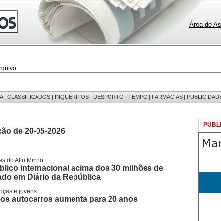
Área de As
rquivo
 notícias
 fotos
edições
 mensagens
A
|
CLASSIFICADOS
|
INQUÉRITOS
|
DESPORTO
|
TEMPO
|
FARMÁCIAS
|
PUBLICIDAD
egistos
PUBL
ção de 20-05-2026
es do Alto Minho
lico internacional acima dos 30 milhões de
ado em Diário da República
anças e jovens
 dos autocarros aumenta para 20 anos