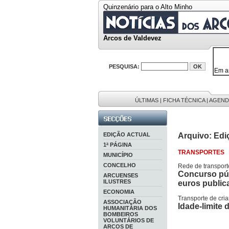
Quinzenário para o Alto Minho
Arcos de Valdevez
PESQUISA:
Em a
32646
38119
595 
9886
ÚLTIMAS
|
FICHA TÉCNICA
|
AGEND
201 r
EDIÇÃO ACTUAL
Arquivo: Edi
1ª PÁGINA
TRANSPORTES
MUNICÍPIO
CONCELHO
Rede de transport
Concurso púb
ARCUENSES
ILUSTRES
euros public
ECONOMIA
Transporte de cri
ASSOCIAÇÃO
Idade-limite
HUMANITÁRIA DOS
BOMBEIROS
VOLUNTÁRIOS DE
ARCOS DE