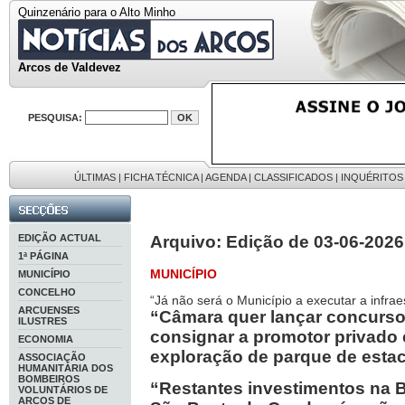
Quinzenário para o Alto Minho
Arcos de Valdevez
PESQUISA:
ÚLTIMAS
|
FICHA TÉCNICA
|
AGENDA
|
CLASSIFICADOS
|
INQUÉRITOS
EDIÇÃO ACTUAL
Arquivo: Edição de 03-06-2026
1ª PÁGINA
MUNICÍPIO
MUNICÍPIO
CONCELHO
“Já não será o Município a executar a infrae
ARCUENSES
“Câmara quer lançar concurso
ILUSTRES
consignar a promotor privado
ECONOMIA
exploração de parque de esta
ASSOCIAÇÃO
HUMANITÁRIA DOS
BOMBEIROS
“Restantes investimentos na B
VOLUNTÁRIOS DE
ARCOS DE