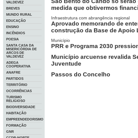
São Bento do Cando só serão
VALDEVEZ
medida que obtivermos finan
BREVES
MUNDO RURAL
Infraestrutura com abrangência regional
EDUCAÇÃO
Aprovado memorando de enten
ENSINO
construção da Base de Apoio 
INCÊNDIOS
POESIA
Município
PRR e Programa 2030 pressi
SANTA CASA DA
MISERICÓRDIA DE
ARCOS DE
Município arcuense revalida S
VALDEVEZ
Juventude
ADEGA
COOPERATIVA
ANAFRE
Passos do Concelho
PARTIDOS
TERRITÓRIO
OCORRÊNCIAS
TURISMO
RELIGIOSO
BIODIVERSIDADE
HABITAÇÃO
EMPREENDEDORISMO
FORMAÇÃO
GNR
CCDR-NORTE