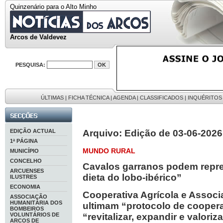
Quinzenário para o Alto Minho
Arcos de Valdevez
PESQUISA:
ÚLTIMAS
|
FICHA TÉCNICA
|
AGENDA
|
CLASSIFICADOS
|
INQUÉRITOS
EDIÇÃO ACTUAL
Arquivo: Edição de 03-06-2026
1ª PÁGINA
MUNDO RURAL
MUNICÍPIO
CONCELHO
Cavalos garranos podem repre
ARCUENSES
dieta do lobo-ibérico”
ILUSTRES
ECONOMIA
Cooperativa Agrícola e Assoc
ASSOCIAÇÃO
HUMANITÁRIA DOS
ultimam “protocolo de cooper
BOMBEIROS
VOLUNTÁRIOS DE
“revitalizar, expandir e valori
ARCOS DE