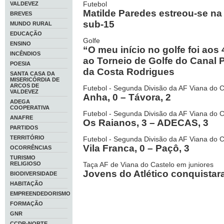
Futebol
VALDEVEZ
Matilde Paredes estreou-se na
BREVES
sub-15
MUNDO RURAL
EDUCAÇÃO
Golfe
ENSINO
“O meu início no golfe foi aos
INCÊNDIOS
ao Torneio de Golfe do Canal 
POESIA
da Costa Rodrigues
SANTA CASA DA
MISERICÓRDIA DE
ARCOS DE
Futebol - Segunda Divisão da AF Viana do C
VALDEVEZ
Anha, 0 – Távora, 2
ADEGA
COOPERATIVA
Futebol - Segunda Divisão da AF Viana do C
ANAFRE
Os Raianos, 3 – ADECAS, 3
PARTIDOS
TERRITÓRIO
Futebol - Segunda Divisão da AF Viana do C
Vila Franca, 0 – Paçô, 3
OCORRÊNCIAS
TURISMO
RELIGIOSO
Taça AF de Viana do Castelo em juniores
Jovens do Atlético conquistar
BIODIVERSIDADE
HABITAÇÃO
EMPREENDEDORISMO
FORMAÇÃO
GNR
CCDR-NORTE