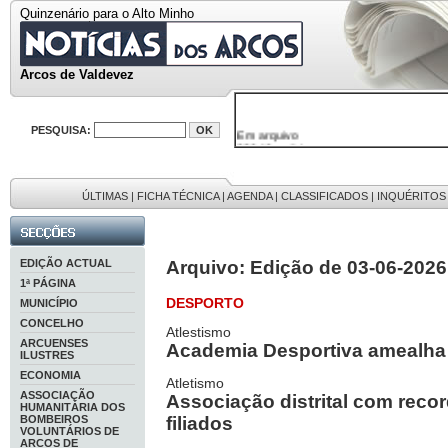
Quinzenário para o Alto Minho
Arcos de Valdevez
Em arquivo
PESQUISA:
32646 notícias
38119 fotos
595 edições
9886 mensagens
ÚLTIMAS
|
FICHA TÉCNICA
|
AGENDA
|
CLASSIFICADOS
|
INQUÉRITOS
201 registos
EDIÇÃO ACTUAL
Arquivo: Edição de 03-06-2026
1ª PÁGINA
DESPORTO
MUNICÍPIO
CONCELHO
Atlestismo
ARCUENSES
Academia Desportiva amealha t
ILUSTRES
ECONOMIA
Atletismo
ASSOCIAÇÃO
Associação distrital com recor
HUMANITÁRIA DOS
BOMBEIROS
filiados
VOLUNTÁRIOS DE
ARCOS DE