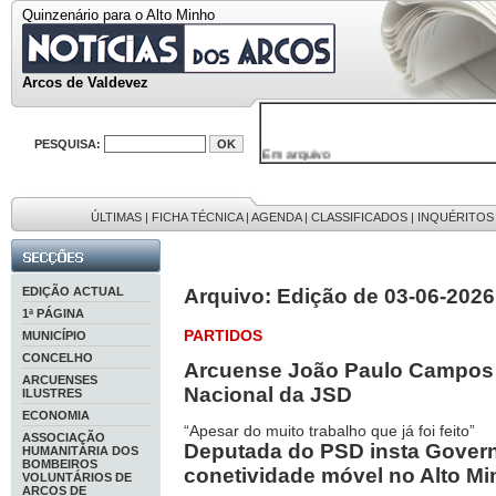
Quinzenário para o Alto Minho
Arcos de Valdevez
PESQUISA:
Em arquivo
32646 notícias
38119 fotos
595 edições
9886 mensagens
ÚLTIMAS
|
FICHA TÉCNICA
|
AGENDA
|
CLASSIFICADOS
|
INQUÉRITOS
201 registos
EDIÇÃO ACTUAL
Arquivo: Edição de 03-06-2026
1ª PÁGINA
PARTIDOS
MUNICÍPIO
CONCELHO
Arcuense João Paulo Campos
ARCUENSES
Nacional da JSD
ILUSTRES
ECONOMIA
“Apesar do muito trabalho que já foi feito”
ASSOCIAÇÃO
Deputada do PSD insta Govern
HUMANITÁRIA DOS
BOMBEIROS
conetividade móvel no Alto M
VOLUNTÁRIOS DE
ARCOS DE