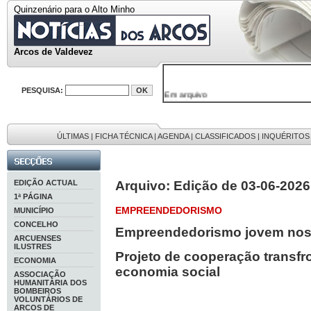
Quinzenário para o Alto Minho
Arcos de Valdevez
PESQUISA:
Em arquivo
32646 notícias
38119 fotos
595 edições
9886 mensagens
ÚLTIMAS
|
FICHA TÉCNICA
|
AGENDA
|
CLASSIFICADOS
|
INQUÉRITOS
201 registos
EDIÇÃO ACTUAL
Arquivo: Edição de 03-06-2026
1ª PÁGINA
EMPREENDEDORISMO
MUNICÍPIO
CONCELHO
Empreendedorismo jovem nos 
ARCUENSES
ILUSTRES
Projeto de cooperação transfro
ECONOMIA
economia social
ASSOCIAÇÃO
HUMANITÁRIA DOS
BOMBEIROS
VOLUNTÁRIOS DE
ARCOS DE