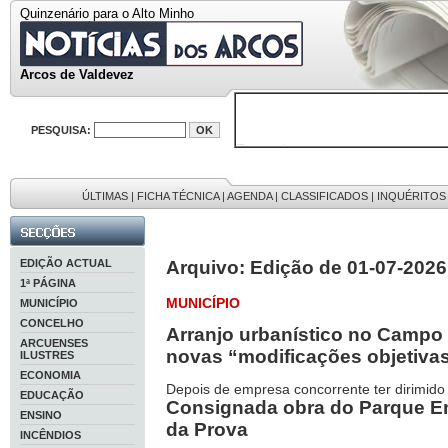
Quinzenário para o Alto Minho
Arcos de Valdevez
PESQUISA:
Em arquivo
32646 notícias
38119 fotos
595 edições
ÚLTIMAS
|
FICHA TÉCNICA
|
AGENDA
|
CLASSIFICADOS
|
INQUÉRITOS
9886 mensagens
201 registos
EDIÇÃO ACTUAL
Arquivo: Edição de 01-07-2026
1ª PÁGINA
MUNICÍPIO
MUNICÍPIO
CONCELHO
Arranjo urbanístico no Campo
ARCUENSES
novas “modificações objetiva
ILUSTRES
ECONOMIA
Depois de empresa concorrente ter dirimido
EDUCAÇÃO
Consignada obra do Parque Em
ENSINO
da Prova
INCÊNDIOS