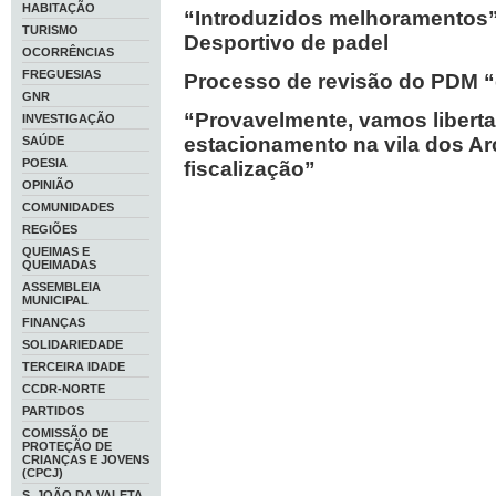
HABITAÇÃO
“Introduzidos melhoramentos
TURISMO
Desportivo de padel
OCORRÊNCIAS
FREGUESIAS
Processo de revisão do PDM “
GNR
“Provavelmente, vamos liberta
INVESTIGAÇÃO
estacionamento na vila dos A
SAÚDE
POESIA
fiscalização”
OPINIÃO
COMUNIDADES
REGIÕES
QUEIMAS E
QUEIMADAS
ASSEMBLEIA
MUNICIPAL
FINANÇAS
SOLIDARIEDADE
TERCEIRA IDADE
CCDR-NORTE
PARTIDOS
COMISSÃO DE
PROTEÇÃO DE
CRIANÇAS E JOVENS
(CPCJ)
S. JOÃO DA VALETA