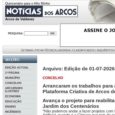
Quinzenário para o Alto Minho
Arcos de Valdevez
PESQUISA:
ÚLTIMAS
|
FICHA TÉCNICA
|
AGENDA
|
CLASSIFICADOS
|
INQUÉRITOS
EDIÇÃO ACTUAL
Arquivo: Edição de 01-07-2026
1ª PÁGINA
CONCELHO
MUNICÍPIO
CONCELHO
Arrancaram os trabalhos para
ARCUENSES
Plataforma Criativa de Arcos 
ILUSTRES
ECONOMIA
Avança o projeto para reabilitar
EDUCAÇÃO
Jardim dos Centenários
ENSINO
“Não podemos andar a fazer projetos com 
INCÊNDIOS
Artificial, quando é a Câmara que tem de e