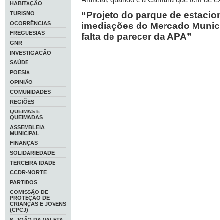
HABITAÇÃO
“Projeto do parque de estaci
TURISMO
OCORRÊNCIAS
imediações do Mercado Munici
FREGUESIAS
falta de parecer da APA”
GNR
INVESTIGAÇÃO
SAÚDE
POESIA
OPINIÃO
COMUNIDADES
REGIÕES
QUEIMAS E
QUEIMADAS
ASSEMBLEIA
MUNICIPAL
FINANÇAS
SOLIDARIEDADE
TERCEIRA IDADE
CCDR-NORTE
PARTIDOS
COMISSÃO DE
PROTEÇÃO DE
CRIANÇAS E JOVENS
(CPCJ)
S. JOÃO DA VALETA