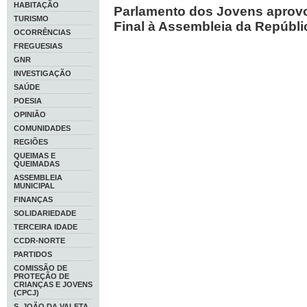
HABITAÇÃO
Parlamento dos Jovens apro
TURISMO
Final à Assembleia da Repúbli
OCORRÊNCIAS
FREGUESIAS
GNR
INVESTIGAÇÃO
SAÚDE
POESIA
OPINIÃO
COMUNIDADES
REGIÕES
QUEIMAS E
QUEIMADAS
ASSEMBLEIA
MUNICIPAL
FINANÇAS
SOLIDARIEDADE
TERCEIRA IDADE
CCDR-NORTE
PARTIDOS
COMISSÃO DE
PROTEÇÃO DE
CRIANÇAS E JOVENS
(CPCJ)
S. JOÃO DA VALETA