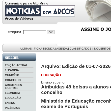
Quinzenário para o Alto Minho
Arcos de Valdevez
PESQUISA:
ÚLTIMAS
|
FICHA TÉCNICA
|
AGENDA
|
CLASSIFICADOS
|
INQUÉRITOS
EDIÇÃO ACTUAL
Arquivo: Edição de 01-07-2026
1ª PÁGINA
EDUCAÇÃO
MUNICÍPIO
CONCELHO
Ensino superior
ARCUENSES
Atribuídas 49 bolsas a alunos
ILUSTRES
concelho
ECONOMIA
EDUCAÇÃO
Ministério da Educação reconh
ENSINO
exame de Português
INCÊNDIOS