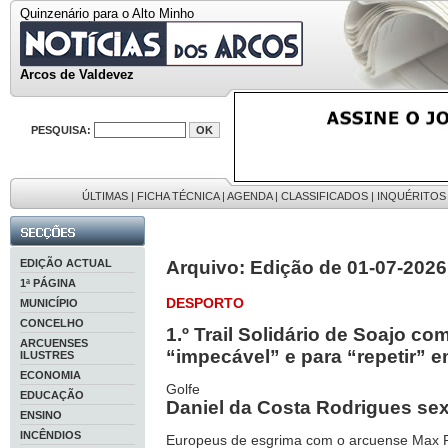
Quinzenário para o Alto Minho
Arcos de Valdevez
PESQUISA:
ÚLTIMAS
|
FICHA TÉCNICA
|
AGENDA
|
CLASSIFICADOS
|
INQUÉRITOS
EDIÇÃO ACTUAL
Arquivo: Edição de 01-07-2026
1ª PÁGINA
DESPORTO
MUNICÍPIO
CONCELHO
1.º Trail Solidário de Soajo c
ARCUENSES
“impecável” e para “repetir” 
ILUSTRES
ECONOMIA
Golfe
EDUCAÇÃO
Daniel da Costa Rodrigues sex
ENSINO
INCÊNDIOS
Europeus de esgrima com o arcuense Max