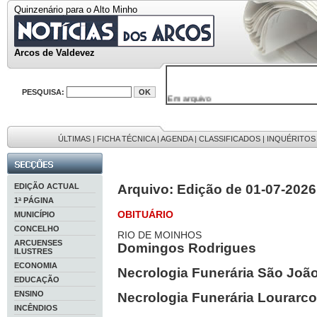
Quinzenário para o Alto Minho
Arcos de Valdevez
PESQUISA:
Em arquivo
32646 notícias
38119 fotos
595 edições
9886 mensagens
ÚLTIMAS
|
FICHA TÉCNICA
|
AGENDA
|
CLASSIFICADOS
|
INQUÉRITOS
201 registos
EDIÇÃO ACTUAL
Arquivo: Edição de 01-07-2026
1ª PÁGINA
OBITUÁRIO
MUNICÍPIO
CONCELHO
RIO DE MOINHOS
ARCUENSES
Domingos Rodrigues
ILUSTRES
ECONOMIA
Necrologia Funerária São Joã
EDUCAÇÃO
ENSINO
Necrologia Funerária Lourarc
INCÊNDIOS