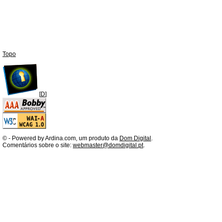
Topo
[
D
]
©
- Powered by Ardina.com, um produto da
Dom Digital
.
Comentários sobre o site:
webmaster@domdigital.pt
.