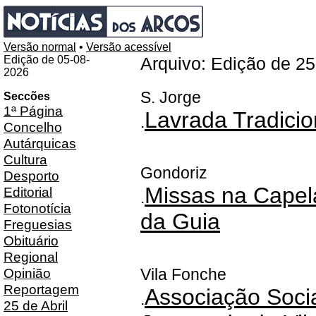
Versão normal
•
Versão acessível
Edição de 05-08-
Arquivo: Edição de 2
2026
S. Jorge
Seccões
1ª Página
Lavrada Tradicio
.
Concelho
Autárquicas
Cultura
Gondoriz
Desporto
Missas na Capel
Editorial
.
Fotonotícia
da Guia
Freguesias
Obituário
Regional
Opinião
Vila Fonche
Reportagem
Associação Socia
.
25 de Abril