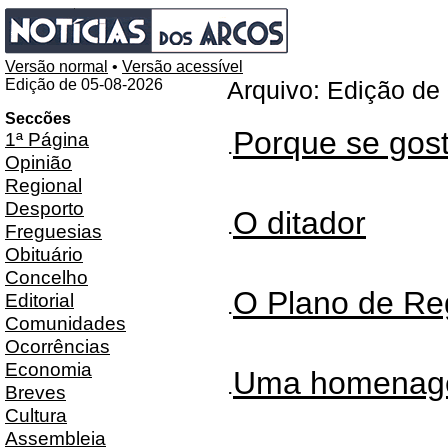
Versão normal
•
Versão acessível
Edição de 05-08-2026
Arquivo: Edição de
Seccões
Porque se gos
1ª Página
.
Opinião
Regional
Desporto
O ditador
.
Freguesias
Obituário
Concelho
O Plano de R
Editorial
.
Comunidades
Ocorrências
Economia
Uma homenage
.
Breves
Cultura
Assembleia