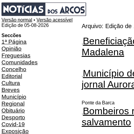
Versão normal
•
Versão acessível
Edição de 05-08-2026
Arquivo: Edição de
Seccões
Beneficiaçã
1ª Página
.
Opinião
Madalena
Freguesias
Comunidades
Concelho
Município d
.
Editorial
jornal Auro
Cultura
Breves
Município
Regional
Ponte da Barca
Bombeiros r
Obituário
.
Desporto
salvamento
Covid-19
Exposição