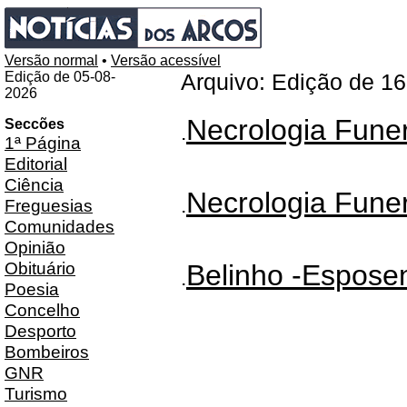
Versão normal
•
Versão acessível
Edição de 05-08-
Arquivo: Edição de 1
2026
Necrologia Funer
Seccões
.
1ª Página
Editorial
Ciência
Necrologia Funer
.
Freguesias
Comunidades
Opinião
Obituário
Belinho -Espose
.
Poesia
Concelho
Desporto
Bombeiros
GNR
Turismo