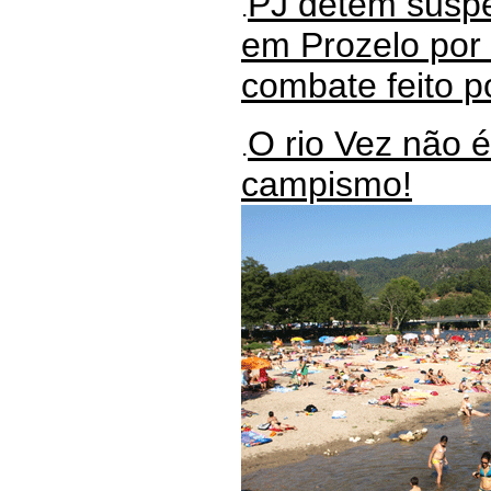
PJ detém suspe
.
em Prozelo por 
combate feito p
O rio Vez não 
.
campismo!