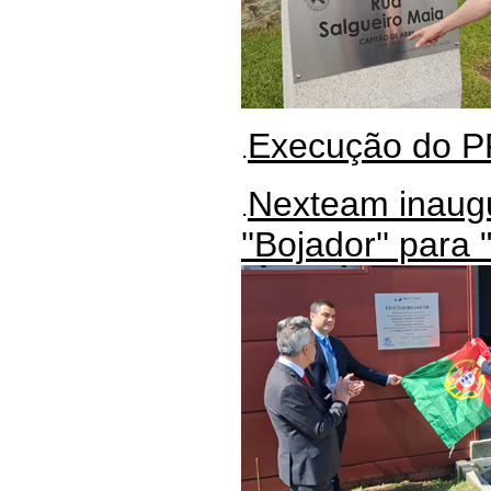
Execução do PR
.
Nexteam inaugu
.
''Bojador'' para