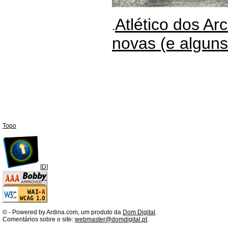
Atlético dos Ar
.
novas (e alguns
Topo
[
D
]
©
- Powered by Ardina.com, um produto da
Dom Digital
.
Comentários sobre o site:
webmaster@domdigital.pt
.