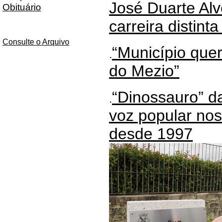
José Duarte Alv
Obituário
carreira distint
Consulte o Arquivo
“Município quer
.
do Mezio”
“Dinossauro” da
.
voz popular nos
desde 1997