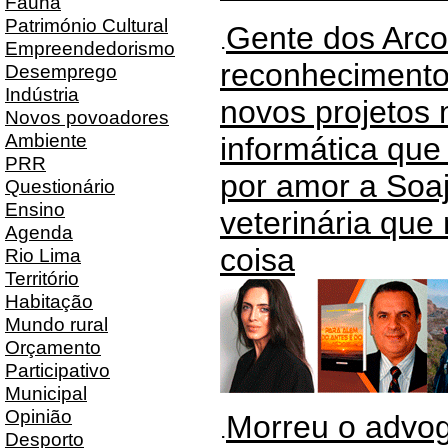
Fauna
Património Cultural
Gente dos Arco
.
Empreendedorismo
reconhecimento
Desemprego
Indústria
novos projetos
Novos povoadores
Ambiente
informática que
PRR
por amor a Soa
Questionário
Ensino
veterinária que
Agenda
coisa
Rio Lima
Território
Habitação
Mundo rural
Orçamento
Participativo
Municipal
Opinião
Morreu o advo
.
Desporto