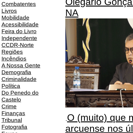
Olegário Gonçal
Combatentes
Livros
NA
Mobilidade
Acessibilidade
Feira do Livro
Independente
CCDR-Norte
Regiões
Incêndios
A Nossa Gente
Demografia
Criminalidade
Política
Do Penedo do
Castelo
Crime
Finanças
O (muito) que 
.
Tribunal
arcuense nos ú
Fotografia