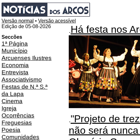
Versão normal
•
Versão acessível
Edição de 05-08-2026
Há festa nos A
.
Seccões
1ª Página
Município
Arcuenses Ilustres
Economia
Entrevista
Associativismo
Festas de N.ª S.ª
da Lapa
Cinema
Igreja
Ocorrências
"Projeto de tr
.
Freguesias
não será nunca 
Poesia
Comunidades