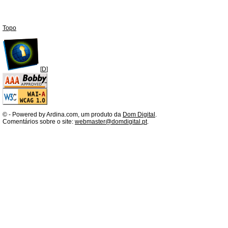
Topo
[
D
]
©
- Powered by Ardina.com, um produto da
Dom Digital
.
Comentários sobre o site:
webmaster@domdigital.pt
.