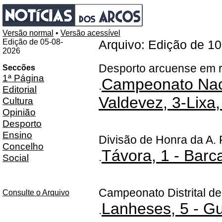
Versão normal
•
Versão acessível
Edição de 05-08-
Arquivo: Edição de 1
2026
Desporto arcuense em r
Seccões
1ª Página
Campeonato Nacio
.
Editorial
Valdevez, 3-Lixa,
Cultura
Opinião
Desporto
Ensino
Divisão de Honra da A. F
Concelho
Távora, 1 - Barc
.
Social
Campeonato Distrital de
Consulte o Arquivo
Lanheses, 5 - Gu
.