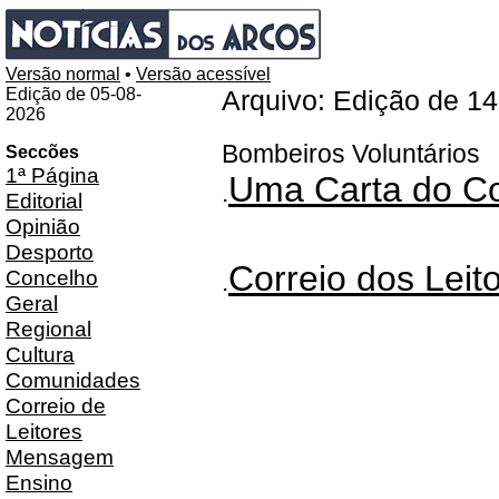
Versão normal
•
Versão acessível
Edição de 05-08-
Arquivo: Edição de 1
2026
Bombeiros Voluntários
Seccões
1ª Página
Uma Carta do C
.
Editorial
Opinião
Desporto
Correio dos Leit
Concelho
.
Geral
Regional
Cultura
Comunidades
Correio de
Leitores
Mensagem
Ensino