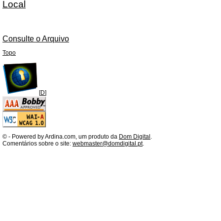
Local
Consulte o Arquivo
Topo
[
D
]
©
- Powered by Ardina.com, um produto da
Dom Digital
.
Comentários sobre o site:
webmaster@domdigital.pt
.