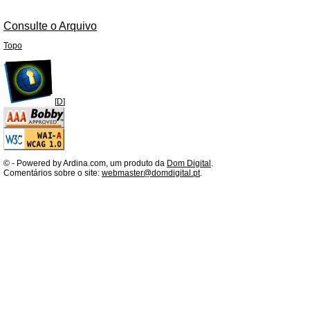
Consulte o Arquivo
Topo
[
D
]
©
- Powered by Ardina.com, um produto da
Dom Digital
.
Comentários sobre o site:
webmaster@domdigital.pt
.