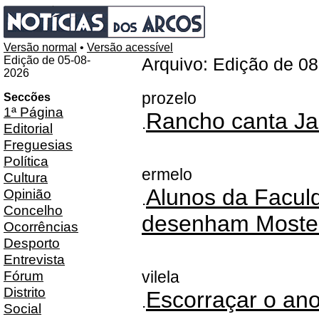
Versão normal
•
Versão acessível
Edição de 05-08-
Arquivo: Edição de 0
2026
prozelo
Seccões
1ª Página
Rancho canta Ja
.
Editorial
Freguesias
Política
ermelo
Cultura
Alunos da Faculd
Opinião
.
Concelho
desenham Moste
Ocorrências
Desporto
Entrevista
Fórum
vilela
Distrito
Escorraçar o ano
.
Social