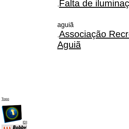
Falta de ilumina
.
aguiã
Associação Recre
.
Aguiã
Topo
[
D
]